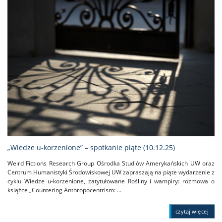
„Wiedze u-korzenione” – spotkanie piąte (10.12.25)
Weird Fictions Research Group Ośrodka Studiów Amerykańskich UW oraz
Centrum Humanistyki Środowiskowej UW zapraszają na piąte wydarzenie z
cyklu Wiedze u-korzenione, zatytułowane Rośliny i wampiry: rozmowa o
książce „Countering Anthropocentrism: ...
czytaj więcej