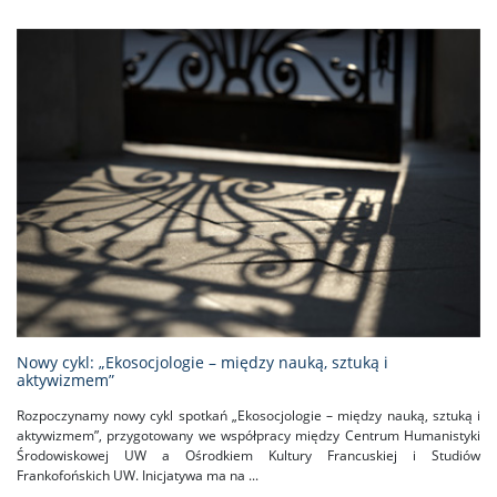
Nowy cykl: „Ekosocjologie – między nauką, sztuką i
aktywizmem”
Rozpoczynamy nowy cykl spotkań „Ekosocjologie – między nauką, sztuką i
aktywizmem”, przygotowany we współpracy między Centrum Humanistyki
Środowiskowej UW a Ośrodkiem Kultury Francuskiej i Studiów
Frankofońskich UW. Inicjatywa ma na ...