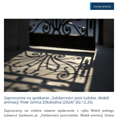
czytaj więcej
Zaproszenie na spotkanie „Solidarności post-ludzkie. Wokół
animacji ‘Flow’ Gintsa Zilbalodisa (2024)” (02.12.25)
Zapraszamy na siódme otwarte wydarzenie z cyklu Wokół jednego
(u)tworu! Spotkanie pt. „Solidarności post-ludzkie. Wokół animacji Gintsa