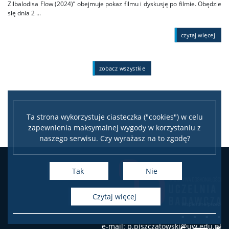
Zilbalodisa Flow (2024)” obejmuje pokaz filmu i dyskusję po filmie. Obędzie
się dnia 2 ...
czytaj więcej
zobacz wszystkie
Ta strona wykorzystuje ciasteczka ("cookies") w celu
zapewnienia maksymalnej wygody w korzystaniu z
naszego serwisu. Czy wyrażasz na to zgodę?
Leaflet
|
©
OpenStreetMap
contributors
+
Tak
Nie
−
czytaj więcej
e-mail: p.piszczatowski@uw.edu.pl